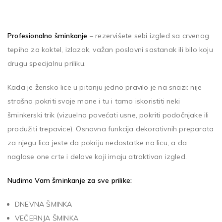
Profesionalno šminkanje
– rezervišete sebi izgled sa crvenog
tepiha za koktel, izlazak, važan poslovni sastanak ili bilo koju
drugu specijalnu priliku.
Kada je žensko lice u pitanju jedno pravilo je na snazi: nije
strašno pokriti svoje mane i tu i tamo iskoristiti neki
šminkerski trik (vizuelno povećati usne, pokriti podočnjake ili
produžiti trepavice). Osnovna funkcija dekorativnih preparata
za njegu lica jeste da pokriju nedostatke na licu, a da
naglase one crte i delove koji imaju atraktivan izgled.
Nudimo Vam šminkanje za sve prilike:
DNEVNA ŠMINKA
VEČERNJA ŠMINKA