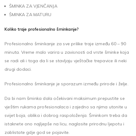
ŠMINKA ZA VJENČANJA
ŠMINKA ZA MATURU
Koliko traje profesionalno šminkanje?
Profesionalno šminkanje za sve prilike traje između 60 – 90
minuta. Vreme malo varira u zavisnosti od vrste šminke koja
se radi ali i toga da li se stavljaju vještačke trepavice ili neki
drugi dodaci.
Profesionalno šminkanje je sporazum između prirode i želje.
Da bi nam šminka dala očekivani maksimum prepustite se
vještim rukama profesionalaca i zajedno sa njima utonite u
svijet boja, oblika i dobrog raspoloženja. Šminkom treba da
istaknete ono najljepše na licu, naglasite prirodnu ljepotu i
zablistate gdje god se pojavite.